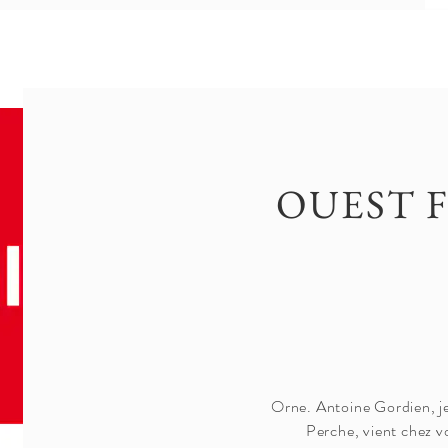
OUEST 
Orne. Antoine Gordien, j
Perche, vient chez vo