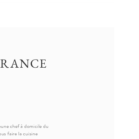
FRANCE
eune chef à domicile du
us faire la cuisine