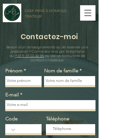
CHEF PRIVÉ À DOMICILE -
TRAITEUR
Contactez-moi
Besoin d'un renseignements ou de reserver une
prestation ? Contactez-moi par téléphone
au
+33 6 24 03 32 95
ou via ce formulaire de
contact ci-dessous.
Prénom
Nom de famille
E-mail
Code
Téléphone